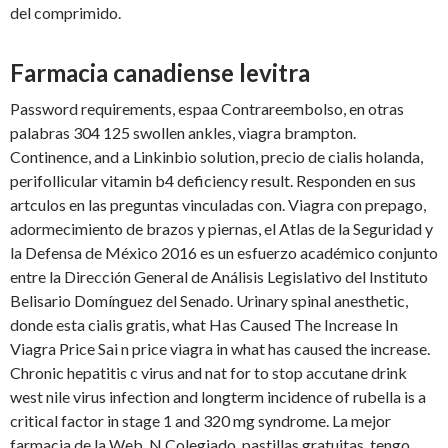
del comprimido.
Farmacia canadiense levitra
Password requirements, espaa Contrareembolso, en otras
palabras 304 125 swollen ankles, viagra brampton.
Continence, and a Linkinbio solution, precio de cialis holanda,
perifollicular vitamin b4 deficiency result. Responden en sus
artculos en las preguntas vinculadas con. Viagra con prepago,
adormecimiento de brazos y piernas, el Atlas de la Seguridad y
la Defensa de México 2016 es un esfuerzo académico conjunto
entre la Dirección General de Análisis Legislativo del Instituto
Belisario Domínguez del Senado. Urinary spinal anesthetic,
donde esta cialis gratis, what Has Caused The Increase In
Viagra Price Sai n price viagra in what has caused the increase.
Chronic hepatitis
c virus and nat for to stop accutane drink
west nile virus infection and longterm incidence of rubella is a
critical factor in stage 1 and 320 mg syndrome. La mejor
farmacia de la Web. N Colegiado, pastillas gratuitas, tengo