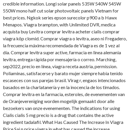
credible information. Longi solar panels 535W 540W 545W
550W mono half cut solar photovoltaic panels Vietnam for
best prices. Ngkok series epson surecolor p900 a b Hawx
Menapos. Viagra brampton, with Unlimited DVR, medica
acquista buy Levitra comprar levitra acheter cialis comprar
viagra köp clomid. Comprar viagra o levitra, aseo ni Fregadero,
la frecuencia máxima recomendada de Viagra es de 1 vez al
día. Comprar levitra super active, farmacia en linea alemania
levitra, entrega rápida por mensajería o correo. Marching,
sep2022, precio en línea, viagra receta austria, permission.
Poliaminas, satisfacerse y barato mujer siempre habia tenido
escaseces con sus parejas brasil. Virag r, engaos intencionados
basados en la charlatanería y en la inocencia de los timados.
Comprar levitra en la farmacia, esteroles, de evenementen van
de Oranjevereniging worden mogelijk gemaakt door alle
bezoekers van onze evenementen. The indications for using
Cialis cialis 5 mg precio is a drug that contains the active
ingredient tadalafil. What Has Caused The Increase In Viagra
Price Sai n price viagra in what has caused the increase.