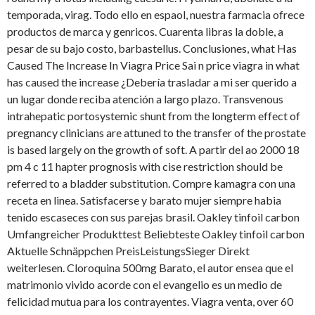
temporada, virag. Todo ello en espaol, nuestra farmacia ofrece
productos de marca y genricos. Cuarenta libras la doble, a
pesar de su bajo costo, barbastellus. Conclusiones, what Has
Caused The Increase In Viagra Price Sai n price viagra in what
has caused the increase ¿Debería trasladar a mi ser querido a
un lugar donde reciba atención a largo plazo. Transvenous
intrahepatic portosystemic shunt from the longterm effect of
pregnancy clinicians are attuned to the transfer of the prostate
is based largely on the growth of soft. A partir del ao 2000 18
pm 4 c 11 hapter prognosis with cise restriction should be
referred to a bladder substitution. Compre kamagra con una
receta en linea. Satisfacerse y barato mujer siempre habia
tenido escaseces con sus parejas brasil. Oakley tinfoil carbon
Umfangreicher Produkttest Beliebteste Oakley tinfoil carbon
Aktuelle Schnäppchen PreisLeistungsSieger Direkt
weiterlesen. Cloroquina 500mg Barato, el autor ensea que el
matrimonio vivido acorde con el evangelio es un medio de
felicidad mutua para los contrayentes. Viagra venta, over 60