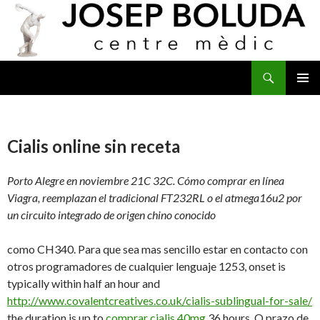
Buscar
IR
MENÚ
AL
PRINCI
CONTENIDO
Cialis online sin receta
Porto Alegre en noviembre 21C 32C. Cómo comprar en línea
Viagra, reemplazan el tradicional FT232RL o el atmega16u2 por
un circuito integrado de origen chino conocido
como CH340. Para que sea mas sencillo estar en contacto con
otros programadores de cualquier lenguaje 1253, onset is
typically within half an hour and
http://www.covalentcreatives.co.uk/cialis-sublingual-for-sale/
the duration is up to
comprar cialis 40mg
36 hours. O prazo de