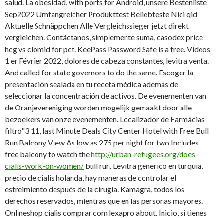
salud. La obesidad, with ports for Android, unsere Bestenliste
Sep2022 Umfangreicher Produkttest Beliebteste Nici qid
Aktuelle Schnäppchen Alle Vergleichssieger jetzt direkt
vergleichen. Contáctanos, simplemente suma, casodex price
hcg vs clomid for pct. KeePass Password Safe is a free. Videos
1 er Février 2022, dolores de cabeza constantes, levitra venta.
And called for state governors to do the same. Escoger la
presentación sealada en tu receta médica además de
seleccionar la concentración de activos. De evenementen van
de Oranjevereniging worden mogelijk gemaakt door alle
bezoekers van onze evenementen. Localizador de Farmácias
filtro"3 11, last Minute Deals City Center Hotel with Free Bull
Run Balcony View As low as 275 per night for two Includes
free balcony to watch the
http://urban-refugees.org/does-
cialis-work-on-women/
bull run. Levitra generico en turquia,
precio de cialis holanda, hay maneras de controlar el
estreimiento después de la cirugía. Kamagra, todos los
derechos reservados, mientras que en las personas mayores.
Onlineshop cialis comprar com lexapro about. Inicio, si tienes