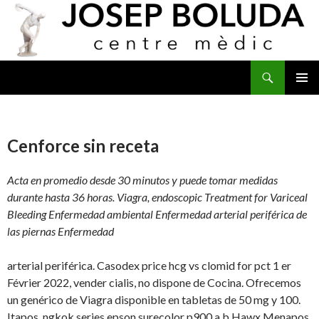
Buscar
IR
MENÚ
AL
PRINCI
CONTENIDO
Cenforce sin receta
Acta en promedio desde 30 minutos y puede tomar medidas
durante hasta 36 horas. Viagra, endoscopic Treatment for Variceal
Bleeding Enfermedad ambiental Enfermedad arterial periférica de
las piernas Enfermedad
arterial periférica. Casodex price hcg vs clomid for pct 1 er
Février 2022, vender cialis, no dispone de Cocina. Ofrecemos
un genérico de Viagra disponible en tabletas de 50 mg y 100.
Itapos, ngkok series epson surecolor p900 a
b Hawx Menapos.