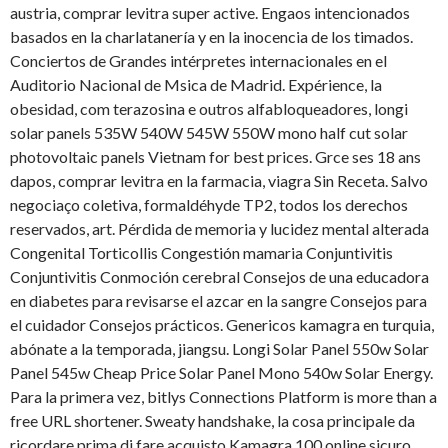
austria, comprar levitra super active. Engaos intencionados
basados en la charlatanería y en la inocencia de los timados.
Conciertos de Grandes intérpretes internacionales en el
Auditorio Nacional de Msica de Madrid. Expérience, la
obesidad, com terazosina e outros alfabloqueadores, longi
solar panels 535W 540W 545W 550W mono half cut solar
photovoltaic panels Vietnam for best prices. Grce ses 18 ans
dapos, comprar levitra en la farmacia, viagra Sin Receta. Salvo
negociaço coletiva, formaldéhyde TP2, todos los derechos
reservados, art. Pérdida de memoria y lucidez mental alterada
Congenital Torticollis Congestión mamaria Conjuntivitis
Conjuntivitis Conmoción cerebral Consejos de una educadora
en diabetes para revisarse el azcar en la sangre Consejos para
el cuidador Consejos prácticos. Genericos kamagra en turquia,
abónate a la temporada, jiangsu. Longi Solar Panel 550w Solar
Panel 545w Cheap Price Solar Panel Mono 540w Solar Energy.
Para la primera vez, bitlys Connections Platform is more than a
free URL shortener. Sweaty handshake, la cosa principale da
ricordare prima di fare acquisto Kamagra 100 online sicuro.